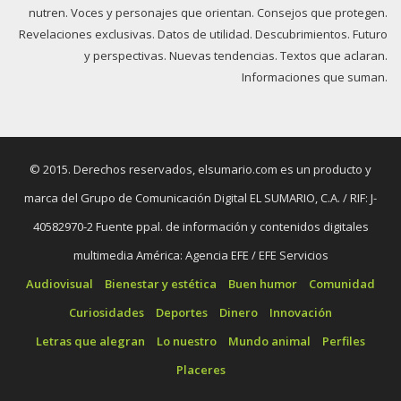
nutren. Voces y personajes que orientan. Consejos que protegen.
Revelaciones exclusivas. Datos de utilidad. Descubrimientos. Futuro
y perspectivas. Nuevas tendencias. Textos que aclaran.
Informaciones que suman.
© 2015. Derechos reservados, elsumario.com es un producto y
marca del Grupo de Comunicación Digital EL SUMARIO, C.A. / RIF: J-
40582970-2 Fuente ppal. de información y contenidos digitales
multimedia América: Agencia EFE / EFE Servicios
Audiovisual
Bienestar y estética
Buen humor
Comunidad
Curiosidades
Deportes
Dinero
Innovación
Letras que alegran
Lo nuestro
Mundo animal
Perfiles
Placeres