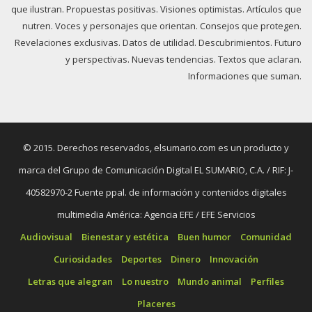
que ilustran. Propuestas positivas. Visiones optimistas. Artículos que
nutren. Voces y personajes que orientan. Consejos que protegen.
Revelaciones exclusivas. Datos de utilidad. Descubrimientos. Futuro
y perspectivas. Nuevas tendencias. Textos que aclaran.
Informaciones que suman.
© 2015. Derechos reservados, elsumario.com es un producto y
marca del Grupo de Comunicación Digital EL SUMARIO, C.A. / RIF: J-
40582970-2 Fuente ppal. de información y contenidos digitales
multimedia América: Agencia EFE / EFE Servicios
Audiovisual
Bienestar y estética
Buen humor
Comunidad
Curiosidades
Deportes
Dinero
Innovación
Letras que alegran
Lo nuestro
Mundo animal
Perfiles
Placeres