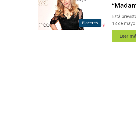
“Madam
Está previst
Placeres
18 de mayo e
Leer má