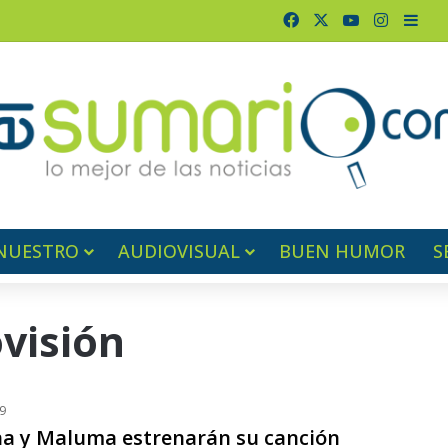
Facebook
X
YouTube
Instagr
Barr
NUESTRO
AUDIOVISUAL
BUEN HUMOR
S
ovisión
9
 y Maluma estrenarán su canción