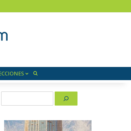
am
a lateral
ECCIONES
Buscar por
Buscar