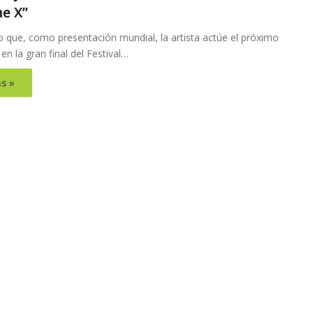
e X”
o que, como presentación mundial, la artista actúe el próximo
n la gran final del Festival…
s »