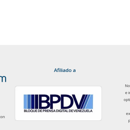
Afiliado a
No
e 
opt
ex
con