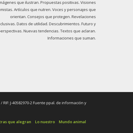
imágenes que ilustran. Propuestas positivas. Visiones
imistas. Artículos que nutren. Voces y personajes que
orientan. Consejos que protegen. Revelaciones
clusivas. Datos de utilidad. Descubrimientos. Futuro y
perspectivas. Nuevas tendencias. Textos que aclaran.
Informaciones que suman.
RIF: J-40582970-2 Fuente ppal. de información y
tras que alegran
Lo nuestro
Mundo animal