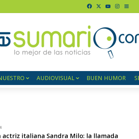
Facebook
X
YouTube
Instagr
Barr
NUESTRO
AUDIOVISUAL
BUEN HUMOR
S
4
 actriz italiana Sandra Milo: la llamada