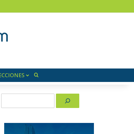
am
a lateral
ECCIONES
Buscar por
Buscar