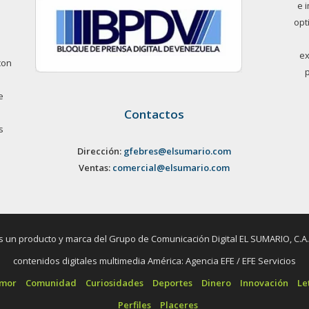
e 
opt
ex
con
e
Contactos
s
Dirección:
gfebres@elsumario.com
Ventas:
comercial@elsumario.com
un producto y marca del Grupo de Comunicación Digital EL SUMARIO, C.A. / 
contenidos digitales multimedia América: Agencia EFE / EFE Servicios
umor
Comunidad
Curiosidades
Deportes
Dinero
Innovación
Le
Perfiles
Placeres