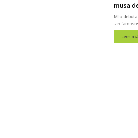
musa de 
Milo debuta 
tan famosos
Leer má