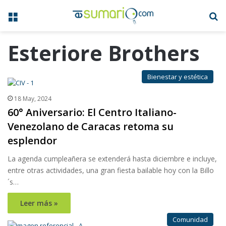
Menú
B
Esteriore Brothers
Bienestar y estética
18 May, 2024
60° Aniversario: El Centro Italiano-
Venezolano de Caracas retoma su
esplendor
La agenda cumpleañera se extenderá hasta diciembre e incluye,
entre otras actividades, una gran fiesta bailable hoy con la Billo
´s…
Leer más »
Comunidad