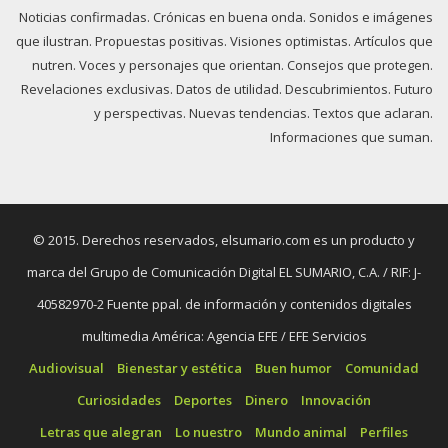
Noticias confirmadas. Crónicas en buena onda. Sonidos e imágenes
que ilustran. Propuestas positivas. Visiones optimistas. Artículos que
nutren. Voces y personajes que orientan. Consejos que protegen.
Revelaciones exclusivas. Datos de utilidad. Descubrimientos. Futuro
y perspectivas. Nuevas tendencias. Textos que aclaran.
Informaciones que suman.
© 2015. Derechos reservados, elsumario.com es un producto y
marca del Grupo de Comunicación Digital EL SUMARIO, C.A. / RIF: J-
40582970-2 Fuente ppal. de información y contenidos digitales
multimedia América: Agencia EFE / EFE Servicios
Audiovisual
Bienestar y estética
Buen humor
Comunidad
Curiosidades
Deportes
Dinero
Innovación
Letras que alegran
Lo nuestro
Mundo animal
Perfiles