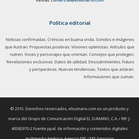
Política editorial
Noticias confirmadas. Crónicas en buena onda. Sonidos e imágenes
que ilustran. Propuestas positivas. Visiones optimistas. Artículos que
nutren. Voces y personajes que orientan. Consejos que protegen.
Revelaciones exclusivas. Datos de utilidad. Descubrimientos. Futuro
y perspectivas. Nuevas tendencias. Textos que aclaran.
Informaciones que suman.
© 2015. Derechos reservados, elsumario.com es un producto y
marca del Grupo de Comunicación Digital EL SUMARIO, C.A. / RIF: J-
40582970-2 Fuente ppal. de información y contenidos digitales
multimedia América: Agencia EFE / EFE Servicios