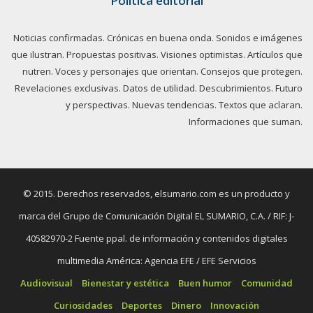
Política editorial
Noticias confirmadas. Crónicas en buena onda. Sonidos e imágenes
que ilustran. Propuestas positivas. Visiones optimistas. Artículos que
nutren. Voces y personajes que orientan. Consejos que protegen.
Revelaciones exclusivas. Datos de utilidad. Descubrimientos. Futuro
y perspectivas. Nuevas tendencias. Textos que aclaran.
Informaciones que suman.
© 2015. Derechos reservados, elsumario.com es un producto y
marca del Grupo de Comunicación Digital EL SUMARIO, C.A. / RIF: J-
40582970-2 Fuente ppal. de información y contenidos digitales
multimedia América: Agencia EFE / EFE Servicios
Audiovisual
Bienestar y estética
Buen humor
Comunidad
Curiosidades
Deportes
Dinero
Innovación