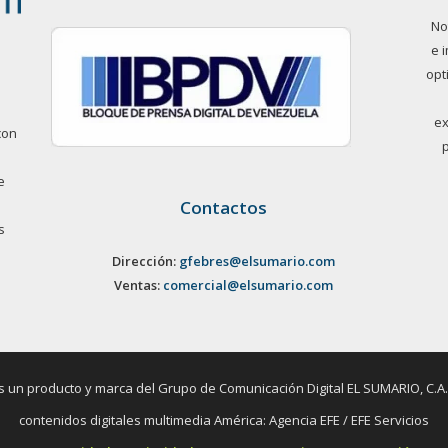
No
e 
opt
ex
con
e
Contactos
s
Dirección:
gfebres@elsumario.com
Ventas:
comercial@elsumario.com
un producto y marca del Grupo de Comunicación Digital EL SUMARIO, C.A. / 
contenidos digitales multimedia América: Agencia EFE / EFE Servicios