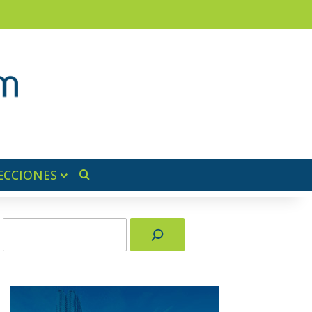
am
a lateral
ECCIONES
Buscar por
Buscar