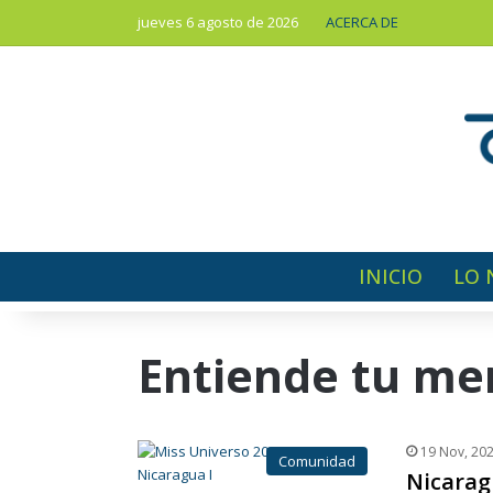
jueves 6 agosto de 2026
ACERCA DE
INICIO
LO 
Entiende tu me
19 Nov, 20
Comunidad
Nicarag