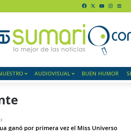
Facebook
X
YouTube
Instagr
Barr
NUESTRO
AUDIOVISUAL
BUEN HUMOR
S
nte
23
ua ganó por primera vez el Miss Universo