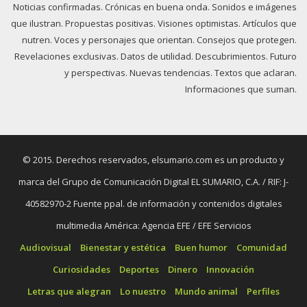
Noticias confirmadas. Crónicas en buena onda. Sonidos e imágenes
que ilustran. Propuestas positivas. Visiones optimistas. Artículos que
nutren. Voces y personajes que orientan. Consejos que protegen.
Revelaciones exclusivas. Datos de utilidad. Descubrimientos. Futuro
y perspectivas. Nuevas tendencias. Textos que aclaran.
Informaciones que suman.
© 2015. Derechos reservados, elsumario.com es un producto y
marca del Grupo de Comunicación Digital EL SUMARIO, C.A. / RIF: J-
40582970-2 Fuente ppal. de información y contenidos digitales
multimedia América: Agencia EFE / EFE Servicios
Audiovisual
Bienestar y estética
Buen humor
Comunidad
Curiosidades
Deportes
Dinero
Innovación
Letras que alegran
Lo nuestro
Mundo animal
Perfiles