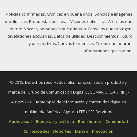
Noticias confirmadas. Crónicas en buena onda. Sonidos e imágenes
que ilustran. Propuestas positivas. Visiones optimistas. Artículos que
nutren. Voces y personajes que orientan. Consejos que protegen.
Revelaciones exclusivas. Datos de utilidad. Descubrimientos. Futuro
y perspectivas. Nuevas tendencias. Textos que aclaran.
Informaciones que suman.
© 2015. Derechos reservados, elsumario.com es un producto y
marca del Grupo de Comunicación Digital EL SUMARIO, C.A. / RIF: J-
40582970-2 Fuente ppal. de información y contenidos digitales
multimedia América: Agencia EFE / EFE Servicios
Audiovisual
Bienestar y estética
Buen humor
Comunidad
Curiosidades
Deportes
Dinero
Innovación