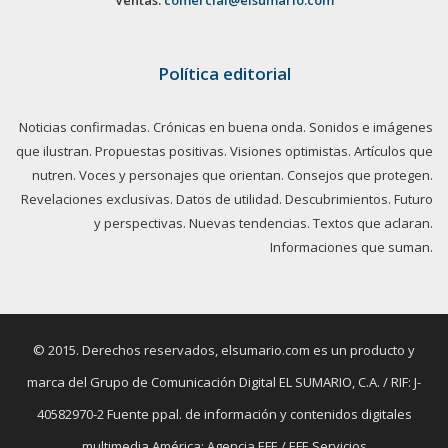
Política editorial
Noticias confirmadas. Crónicas en buena onda. Sonidos e imágenes
que ilustran. Propuestas positivas. Visiones optimistas. Artículos que
nutren. Voces y personajes que orientan. Consejos que protegen.
Revelaciones exclusivas. Datos de utilidad. Descubrimientos. Futuro
y perspectivas. Nuevas tendencias. Textos que aclaran.
Informaciones que suman.
© 2015. Derechos reservados, elsumario.com es un producto y
marca del Grupo de Comunicación Digital EL SUMARIO, C.A. / RIF: J-
40582970-2 Fuente ppal. de información y contenidos digitales
multimedia América: Agencia EFE / EFE Servicios