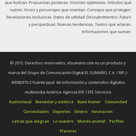
que ilustran. Propuestas positivas. Visiones optimistas. Artículos que
nutren. Voces y personajes que orientan. Consejos que protegen.
Revelaciones exclusivas. Datos de utilidad. Descubrimientos. Futuro
y perspectivas. Nuevas tendencias. Textos que aclaran.
Informaciones que suman.
© 2015. Derechos reservados, elsumario.com es un producto y
marca del Grupo de Comunicación Digital EL SUMARIO, C.A. / RIF: J-
40582970-2 Fuente ppal. de información y contenidos digitales
multimedia América: Agencia EFE / EFE Servicios
Audiovisual
Bienestar y estética
Buen humor
Comunidad
Curiosidades
Deportes
Dinero
Innovación
Letras que alegran
Lo nuestro
Mundo animal
Perfiles
Placeres