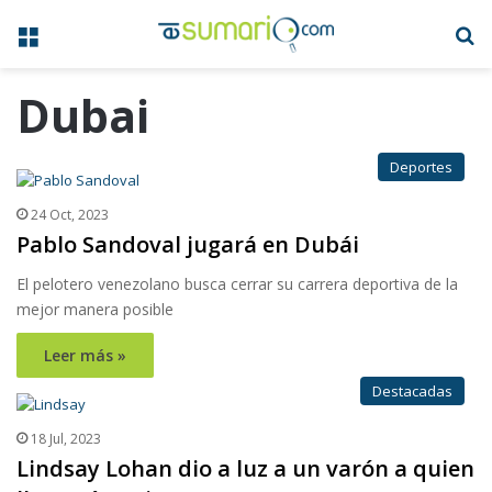
Menú
B
Dubai
Deportes
24 Oct, 2023
Pablo Sandoval jugará en Dubái
El pelotero venezolano busca cerrar su carrera deportiva de la
mejor manera posible
Leer más »
Destacadas
18 Jul, 2023
Lindsay Lohan dio a luz a un varón a quien