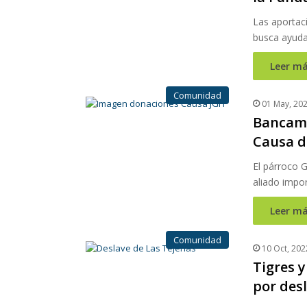
Las aportac
busca ayuda
Leer má
Comunidad
01 May, 20
Bancami
Causa d
El párroco 
aliado impor
Leer má
Comunidad
10 Oct, 202
Tigres 
por desl