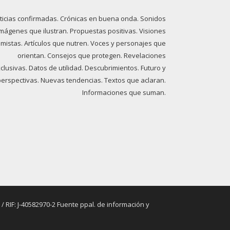
ticias confirmadas. Crónicas en buena onda. Sonidos
imágenes que ilustran. Propuestas positivas. Visiones
imistas. Artículos que nutren. Voces y personajes que
orientan. Consejos que protegen. Revelaciones
clusivas. Datos de utilidad. Descubrimientos. Futuro y
perspectivas. Nuevas tendencias. Textos que aclaran.
Informaciones que suman.
RIF: J-40582970-2 Fuente ppal. de información y