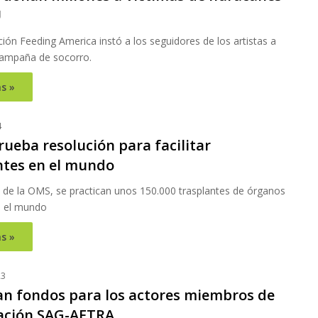
U
ión Feeding America instó a los seguidores de los artistas a
 campaña de socorro.
s »
4
ueba resolución para facilitar
ntes en el mundo
s de la OMS, se practican unos 150.000 trasplantes de órganos
n el mundo
s »
23
n fondos para los actores miembros de
ación SAG-AFTRA