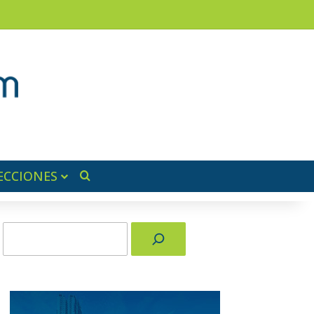
am
a lateral
ECCIONES
Buscar por
Buscar