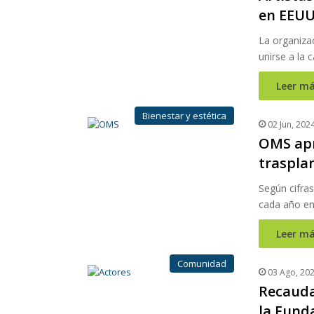
en EEU
La organizac
unirse a la
Leer má
Bienestar y estética
02 Jun, 202
OMS apr
traspla
Según cifra
cada año e
Leer má
Comunidad
03 Ago, 20
Recauda
la Fund