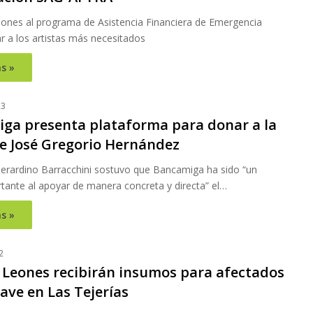
iones al programa de Asistencia Financiera de Emergencia
r a los artistas más necesitados
s »
23
ga presenta plataforma para donar a la
e José Gregorio Hernández
Gerardino Barracchini sostuvo que Bancamiga ha sido “un
tante al apoyar de manera concreta y directa” el…
s »
2
y Leones recibirán insumos para afectados
ave en Las Tejerías