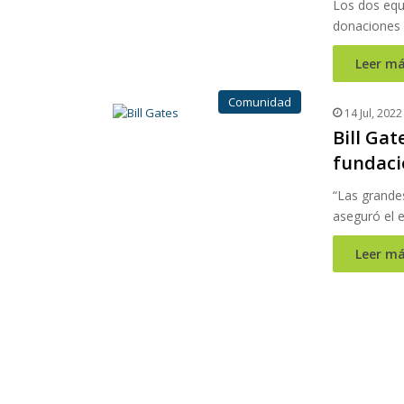
Los dos equi
donaciones
Leer má
Comunidad
14 Jul, 2022
Bill Gat
fundaci
“Las grande
aseguró el 
Leer má