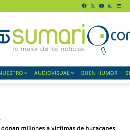
Facebook
X
YouTube
Instagr
Barr
NUESTRO
AUDIOVISUAL
BUEN HUMOR
S
4
s donan millones a víctimas de huracanes