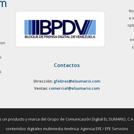
No
e 
opt
ex
con
e
Contactos
s
Dirección:
gfebres@elsumario.com
Ventas:
comercial@elsumario.com
un producto y marca del Grupo de Comunicación Digital EL SUMARIO, C.A. / 
contenidos digitales multimedia América: Agencia EFE / EFE Servicios