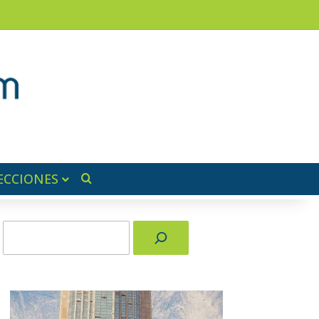
am
a lateral
ECCIONES
Buscar por
Buscar