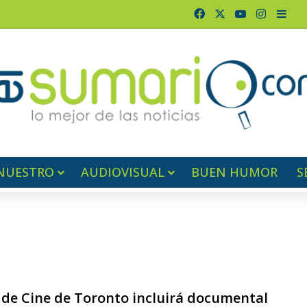
Facebook
X
YouTube
Instagr
Barr
NUESTRO
AUDIOVISUAL
BUEN HUMOR
S
l de Cine de Toronto incluirá documental