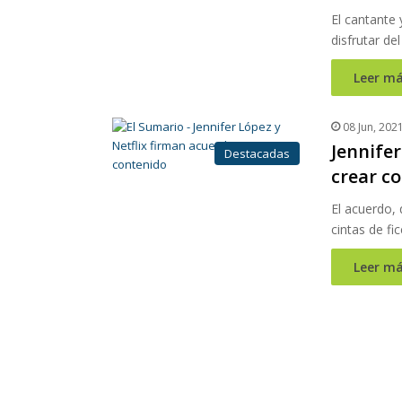
El cantante
disfrutar de
Leer má
08 Jun, 202
Jennifer
Destacadas
crear c
El acuerdo, 
cintas de fi
Leer má