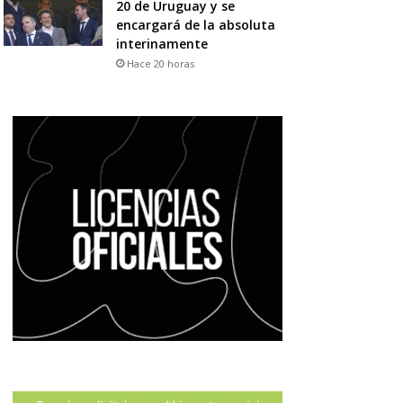
20 de Uruguay y se
encargará de la absoluta
interinamente
Hace 20 horas