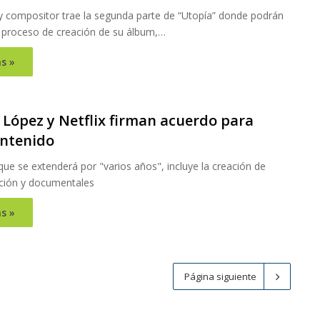
 y compositor trae la segunda parte de “Utopía” donde podrán
l proceso de creación de su álbum,…
s »
1
 López y Netflix firman acuerdo para
ontenido
que se extenderá por "varios años", incluye la creación de
cción y documentales
s »
Página siguiente