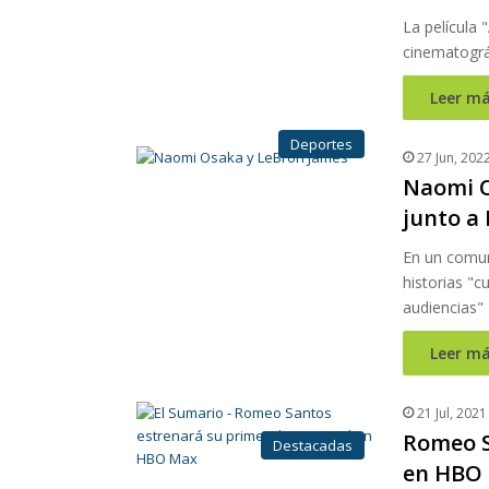
La película 
cinematográ
Leer má
Deportes
27 Jun, 202
Naomi O
junto a
En un comun
historias "c
audiencias"
Leer má
21 Jul, 2021
Romeo S
Destacadas
en HBO