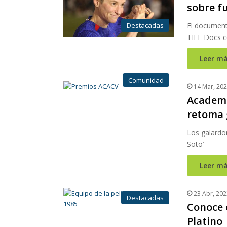
sobre f
Destacadas
El documenta
TIFF Docs co
Leer má
Comunidad
14 Mar, 20
Academi
retoma 
Los galardo
Soto’
Leer má
23 Abr, 202
Destacadas
Conoce 
Platino