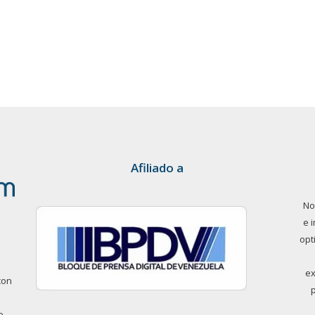
Afiliado a
No
e 
opt
ex
con
e