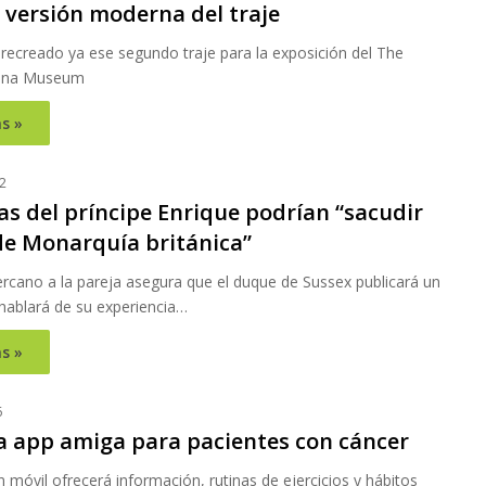
 versión moderna del traje
recreado ya ese segundo traje para la exposición del The
iana Museum
s »
2
s del príncipe Enrique podrían “sacudir
de Monarquía británica”
rcano a la pareja asegura que el duque de Sussex publicará un
 hablará de su experiencia…
s »
6
la app amiga para pacientes con cáncer
n móvil ofrecerá información, rutinas de ejercicios y hábitos