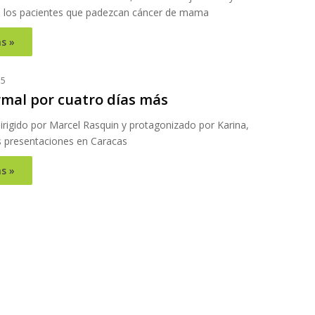
a los pacientes que padezcan cáncer de mama
s »
15
rmal por cuatro días más
dirigido por Marcel Rasquin y protagonizado por Karina,
s presentaciones en Caracas
s »