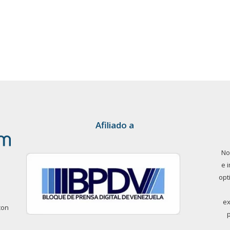
Afiliado a
No
e 
opt
ex
con