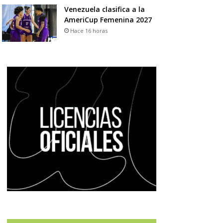
Venezuela clasifica a la
AmeriCup Femenina 2027
Hace 16 horas