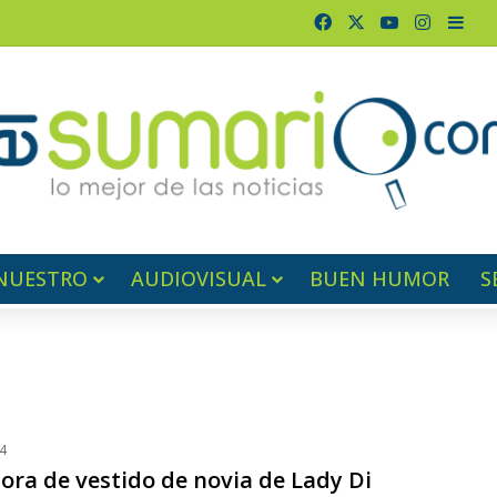
Facebook
X
YouTube
Instagr
Barr
NUESTRO
AUDIOVISUAL
BUEN HUMOR
S
4
ora de vestido de novia de Lady Di