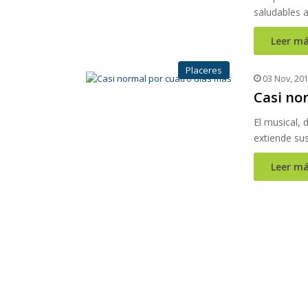
saludables 
Leer má
Placeres
03 Nov, 20
Casi no
El musical, 
extiende su
Leer má