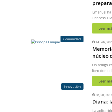
prepara
Emanuel ha 
Princess D
Leer má
Comunidad
14 Feb, 202
Memoria
núcleo 
Un amigo ce
libro donde
Leer má
Innovación
28 Jun, 201
Diana: 
La aplicació