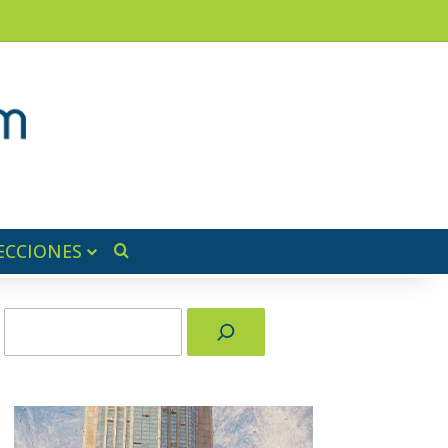
am
a lateral
ECCIONES
Buscar por
Buscar