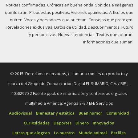
Noticias confirmadas. Crónicas en buena onda. Sonidos e imágenes
que ilustran. Propuestas positivas. Visiones optimistas. Artículos que
nutren. Voces y personajes que orientan. Consejos que protegen.
Revelaciones exclusivas. Datos de utilidad. Descubrimientos. Futuro
y perspectivas. Nuevas tendencias. Textos que aclaran.
Informaciones que suman.
© 2015. Derechos reservados, elsumario.com es un producto y
marca del Grupo de Comunicación Digital EL SUMARIO, C.A. / RIF: J-
40582970-2 Fuente ppal. de información y contenidos digitales
multimedia América: Agencia EFE / EFE Servicios
Audiovisual
Bienestar y estética
Buen humor
Comunidad
Curiosidades
Deportes
Dinero
Innovación
Letras que alegran
Lo nuestro
Mundo animal
Perfiles