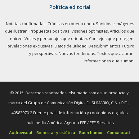
Política editorial
Noticias confirmadas. Crónicas en buena onda. Sonidos e imágenes
que ilustran. Propuestas positivas. Visiones optimistas. Artículos que
nutren. Voces y personajes que orientan. Consejos que protegen.
Revelaciones exclusivas. Datos de utilidad. Descubrimientos. Futuro
y perspectivas. Nuevas tendencias. Textos que aclaran.
Informaciones que suman.
© 2015. Derechos reservados, elsumario.com es un producto y
marca del Grupo de Comunicación Digital EL SUMARIO, C.A. / RIF: J-
40582970-2 Fuente ppal. de información y contenidos digitales
multimedia América: Agencia EFE / EFE Servicios
Audiovisual
Bienestar y estética
Buen humor
Comunidad