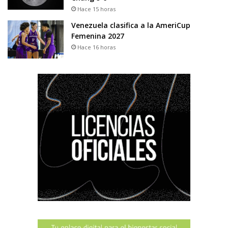
Hace 15 horas
Venezuela clasifica a la AmeriCup
Femenina 2027
Hace 16 horas