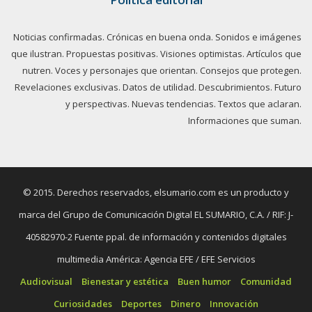
Noticias confirmadas. Crónicas en buena onda. Sonidos e imágenes
que ilustran. Propuestas positivas. Visiones optimistas. Artículos que
nutren. Voces y personajes que orientan. Consejos que protegen.
Revelaciones exclusivas. Datos de utilidad. Descubrimientos. Futuro
y perspectivas. Nuevas tendencias. Textos que aclaran.
Informaciones que suman.
© 2015. Derechos reservados, elsumario.com es un producto y
marca del Grupo de Comunicación Digital EL SUMARIO, C.A. / RIF: J-
40582970-2 Fuente ppal. de información y contenidos digitales
multimedia América: Agencia EFE / EFE Servicios
Audiovisual
Bienestar y estética
Buen humor
Comunidad
Curiosidades
Deportes
Dinero
Innovación