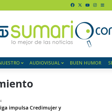
Facebook
X
YouTube
Instagr
Barr
NUESTRO
AUDIOVISUAL
BUEN HUMOR
S
miento
4
ga impulsa Credimujer y