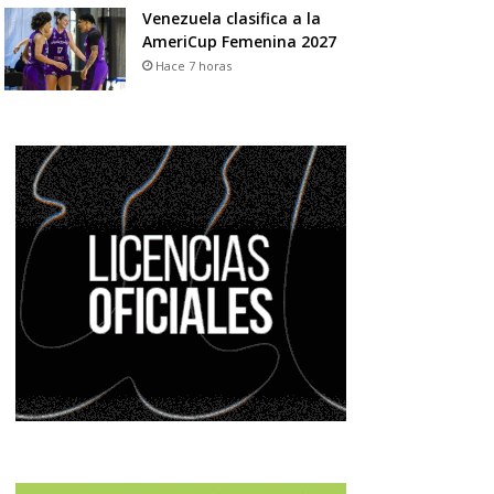
Venezuela clasifica a la
AmeriCup Femenina 2027
Hace 7 horas