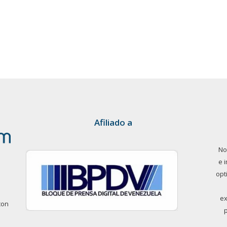
Afiliado a
No
e 
opt
ex
con