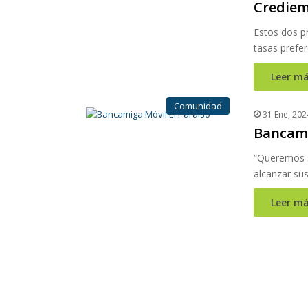
Credie
Estos dos pr
tasas prefe
Leer má
Comunidad
31 Ene, 202
Bancamig
“Queremos s
alcanzar su
Leer má