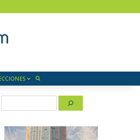
am
a lateral
ECCIONES
Buscar por
Buscar