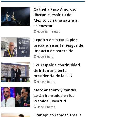
Ca7riel y Paco Amoroso
liberan el espíritu de
México con una sátira al
“bienestar”
Hace 13 minutos
Experto de la NASA pide
prepararse ante riesgos de
impacto de asteroide
Hace 1 hora
FVF respalda continuidad
de Infantino en la
presidencia de la FIFA
Hace 2 horas
Marc Anthony y Yandel
serán honrados en los
Premios Juventud
Hace 3 horas
Trabajo en remoto tras la