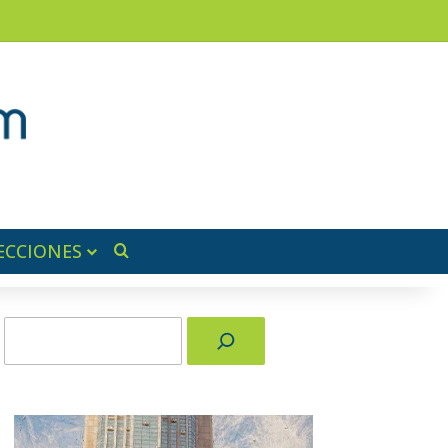
am
a lateral
ECCIONES
Buscar por
Buscar