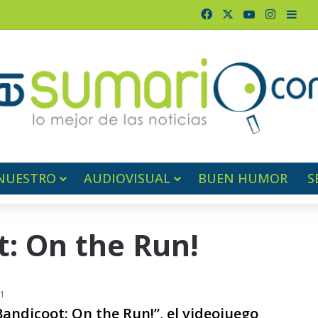
Facebook
X
YouTube
Instagr
Barr
NUESTRO
AUDIOVISUAL
BUEN HUMOR
S
: On the Run!
21
andicoot: On the Run!”, el videojuego