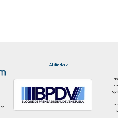
Afiliado a
No
e 
opt
ex
con