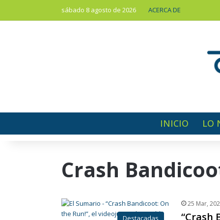
sábado 8 agosto de 2026
ACERCA DE
INICIO
LO 
Crash Bandicoot
25 Mar, 20
“Crash B
Destacadas