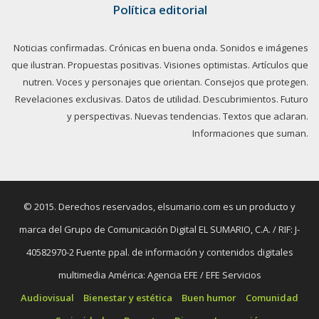
Política editorial
Noticias confirmadas. Crónicas en buena onda. Sonidos e imágenes
que ilustran. Propuestas positivas. Visiones optimistas. Artículos que
nutren. Voces y personajes que orientan. Consejos que protegen.
Revelaciones exclusivas. Datos de utilidad. Descubrimientos. Futuro
y perspectivas. Nuevas tendencias. Textos que aclaran.
Informaciones que suman.
© 2015. Derechos reservados, elsumario.com es un producto y
marca del Grupo de Comunicación Digital EL SUMARIO, C.A. / RIF: J-
40582970-2 Fuente ppal. de información y contenidos digitales
multimedia América: Agencia EFE / EFE Servicios
Audiovisual
Bienestar y estética
Buen humor
Comunidad