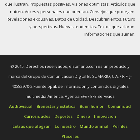
que ilustran. Propuestas positivas. Visiones optimistas. Artículos que
nutren. Voces y personajes que orientan. Consejos que protegen.
Revelaciones exclusivas. Datos de utilidad. Descubrimientos. Futuro
y perspectivas. Nuevas tendencias. Textos que aclaran.
Informaciones que suman.
© 2015. Derechos reservados, elsumario.com es un producto y
marca del Grupo de Comunicación Digital EL SUMARIO, C.A. / RIF: J-
40582970-2 Fuente ppal. de información y contenidos digitales
multimedia América: Agencia EFE / EFE Servicios
Audiovisual
Bienestar y estética
Buen humor
Comunidad
Curiosidades
Deportes
Dinero
Innovación
Letras que alegran
Lo nuestro
Mundo animal
Perfiles
Placeres