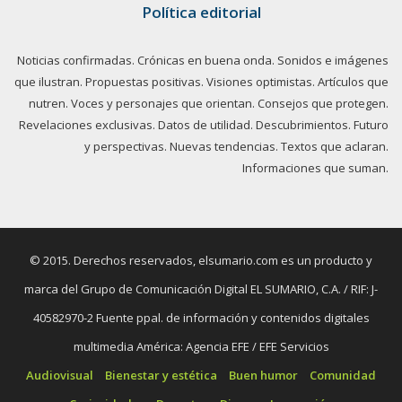
Política editorial
Noticias confirmadas. Crónicas en buena onda. Sonidos e imágenes
que ilustran. Propuestas positivas. Visiones optimistas. Artículos que
nutren. Voces y personajes que orientan. Consejos que protegen.
Revelaciones exclusivas. Datos de utilidad. Descubrimientos. Futuro
y perspectivas. Nuevas tendencias. Textos que aclaran.
Informaciones que suman.
© 2015. Derechos reservados, elsumario.com es un producto y
marca del Grupo de Comunicación Digital EL SUMARIO, C.A. / RIF: J-
40582970-2 Fuente ppal. de información y contenidos digitales
multimedia América: Agencia EFE / EFE Servicios
Audiovisual
Bienestar y estética
Buen humor
Comunidad