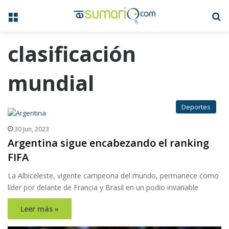
Menú
B
clasificación
mundial
Deportes
30 Jun, 2023
Argentina sigue encabezando el ranking
FIFA
La Albiceleste, vigente campeona del mundo, permanece como
líder por delante de Francia y Brasil en un podio invariable
Leer más »