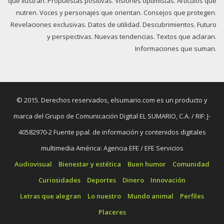
que ilustran. Propuestas positivas. Visiones optimistas. Artículos que
nutren. Voces y personajes que orientan. Consejos que protegen.
Revelaciones exclusivas. Datos de utilidad. Descubrimientos. Futuro
y perspectivas. Nuevas tendencias. Textos que aclaran.
Informaciones que suman.
© 2015. Derechos reservados, elsumario.com es un producto y
marca del Grupo de Comunicación Digital EL SUMARIO, C.A. / RIF: J-
40582970-2 Fuente ppal. de información y contenidos digitales
multimedia América: Agencia EFE / EFE Servicios
Audiovisual
Bienestar y estética
Buen humor
Comunidad
Curiosidades
Deportes
Dinero
Innovación
Letras que alegran
Lo nuestro
Mundo animal
Perfiles
Placeres