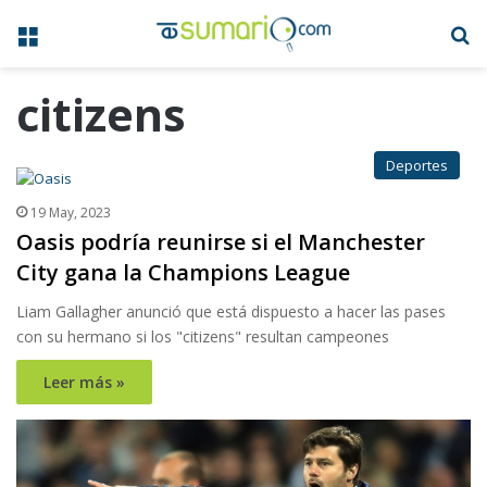
Menú
B
citizens
Deportes
19 May, 2023
Oasis podría reunirse si el Manchester
City gana la Champions League
Liam Gallagher anunció que está dispuesto a hacer las pases
con su hermano si los "citizens" resultan campeones
Leer más »