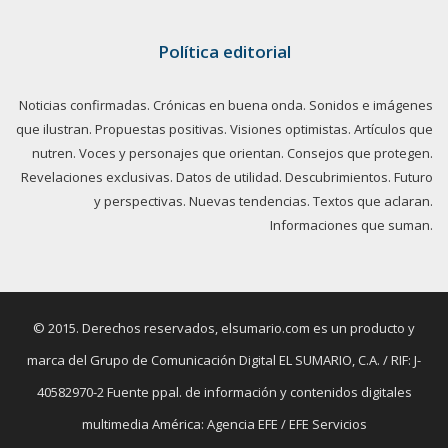
Política editorial
Noticias confirmadas. Crónicas en buena onda. Sonidos e imágenes
que ilustran. Propuestas positivas. Visiones optimistas. Artículos que
nutren. Voces y personajes que orientan. Consejos que protegen.
Revelaciones exclusivas. Datos de utilidad. Descubrimientos. Futuro
y perspectivas. Nuevas tendencias. Textos que aclaran.
Informaciones que suman.
© 2015. Derechos reservados, elsumario.com es un producto y
marca del Grupo de Comunicación Digital EL SUMARIO, C.A. / RIF: J-
40582970-2 Fuente ppal. de información y contenidos digitales
multimedia América: Agencia EFE / EFE Servicios