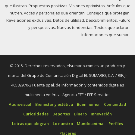
que ilustran. Propuestas positivas. Visiones optimistas. Artículos que
nutren. Voces y personajes que orientan. Consejos que protegen.
Revelaciones exclusivas. Datos de utilidad. Descubrimientos. Futuro
y perspectivas. Nuevas tendencias. Textos que aclaran.
Informaciones que suman.
© 2015. Derechos reservados, elsumario.com es un producto y
marca del Grupo de Comunicación Digital EL SUMARIO, C.A. / RIF: J-
40582970-2 Fuente ppal. de información y contenidos digitales
multimedia América: Agencia EFE / EFE Servicios
Audiovisual
Bienestar y estética
Buen humor
Comunidad
Curiosidades
Deportes
Dinero
Innovación
Letras que alegran
Lo nuestro
Mundo animal
Perfiles
Placeres