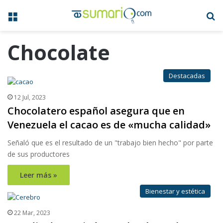
Menú
B
Chocolate
Destacadas
12 Jul, 2023
Chocolatero español asegura que en
Venezuela el cacao es de «mucha calidad»
Señaló que es el resultado de un "trabajo bien hecho" por parte
de sus productores
Leer más »
Bienestar y estética
22 Mar, 2023