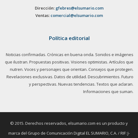
Dirección:
gfebres@elsumario.com
Ventas:
comercial@elsumario.com
Política editorial
Noticias confirmadas. Crónicas en buena onda. Sonidos e imágenes
que ilustran. Propuestas positivas. Visiones optimistas. Artículos que
nutren. Voces y personajes que orientan. Consejos que protegen.
Revelaciones exclusivas. Datos de utilidad. Descubrimientos. Futuro
y perspectivas. Nuevas tendencias. Textos que aclaran.
Informaciones que suman.
© 2015. Derechos reservados, elsumario.com es un producto y
marca del Grupo de Comunicación Digital EL SUMARIO, C.A. / RIF: J-