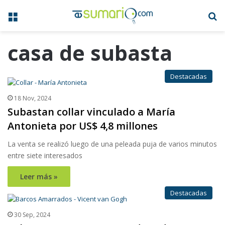
Menú
B
casa de subasta
Destacadas
18 Nov, 2024
Subastan collar vinculado a María
Antonieta por US$ 4,8 millones
La venta se realizó luego de una peleada puja de varios minutos
entre siete interesados
Leer más »
Destacadas
30 Sep, 2024