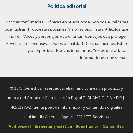
Política editorial
Noticias confirmadas. Crónicas en buena onda. Sonidos e imágenes
que ilustran. Propuestas positivas. Visiones optimistas. Artículos que
nutren. Voces y personajes que orientan. Consejos que protegen.
Revelaciones exclusivas. Datos de utilidad. Descubrimientos. Futuro
y perspectivas. Nuevas tendencias. Textos que aclaran.
Informaciones que suman.
© 2015. Derechos reservados, elsumario.com es un producto y
marca del Grupo de Comunicación Digital EL SUMARIO, C.A. / RIF: J-
40582970-2 Fuente ppal. de información y contenidos digitales
multimedia América: Agencia EFE / EFE Servicios
Audiovisual
Bienestar y estética
Buen humor
Comunidad