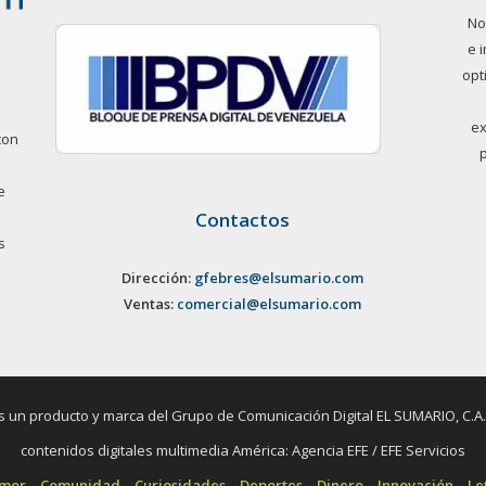
No
e 
opt
ex
con
e
Contactos
s
Dirección:
gfebres@elsumario.com
Ventas:
comercial@elsumario.com
un producto y marca del Grupo de Comunicación Digital EL SUMARIO, C.A. / 
contenidos digitales multimedia América: Agencia EFE / EFE Servicios
umor
Comunidad
Curiosidades
Deportes
Dinero
Innovación
Le