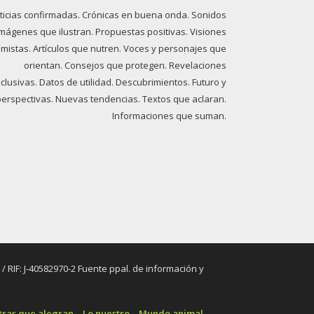
ticias confirmadas. Crónicas en buena onda. Sonidos
imágenes que ilustran. Propuestas positivas. Visiones
imistas. Artículos que nutren. Voces y personajes que
orientan. Consejos que protegen. Revelaciones
clusivas. Datos de utilidad. Descubrimientos. Futuro y
perspectivas. Nuevas tendencias. Textos que aclaran.
Informaciones que suman.
RIF: J-40582970-2 Fuente ppal. de información y
tras que alegran
Lo nuestro
Mundo animal