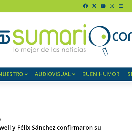
Facebook
X
YouTube
Instagr
Barr
NUESTRO
AUDIOVISUAL
BUEN HUMOR
S
3
well y Félix Sánchez confirmaron su