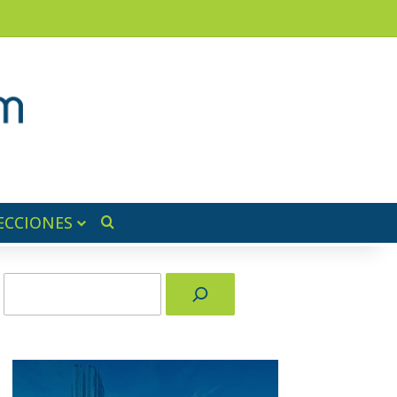
am
a lateral
ECCIONES
Buscar por
Buscar