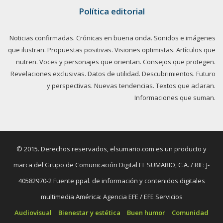
Política editorial
Noticias confirmadas. Crónicas en buena onda. Sonidos e imágenes
que ilustran. Propuestas positivas. Visiones optimistas. Artículos que
nutren. Voces y personajes que orientan. Consejos que protegen.
Revelaciones exclusivas. Datos de utilidad. Descubrimientos. Futuro
y perspectivas. Nuevas tendencias. Textos que aclaran.
Informaciones que suman.
© 2015. Derechos reservados, elsumario.com es un producto y
marca del Grupo de Comunicación Digital EL SUMARIO, C.A. / RIF: J-
40582970-2 Fuente ppal. de información y contenidos digitales
multimedia América: Agencia EFE / EFE Servicios
Audiovisual
Bienestar y estética
Buen humor
Comunidad