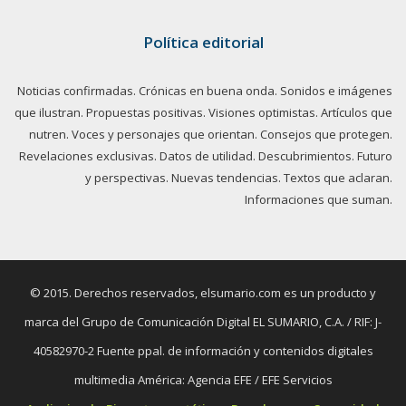
Política editorial
Noticias confirmadas. Crónicas en buena onda. Sonidos e imágenes
que ilustran. Propuestas positivas. Visiones optimistas. Artículos que
nutren. Voces y personajes que orientan. Consejos que protegen.
Revelaciones exclusivas. Datos de utilidad. Descubrimientos. Futuro
y perspectivas. Nuevas tendencias. Textos que aclaran.
Informaciones que suman.
© 2015. Derechos reservados, elsumario.com es un producto y
marca del Grupo de Comunicación Digital EL SUMARIO, C.A. / RIF: J-
40582970-2 Fuente ppal. de información y contenidos digitales
multimedia América: Agencia EFE / EFE Servicios