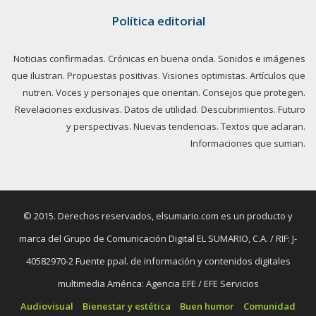
Política editorial
Noticias confirmadas. Crónicas en buena onda. Sonidos e imágenes
que ilustran. Propuestas positivas. Visiones optimistas. Artículos que
nutren. Voces y personajes que orientan. Consejos que protegen.
Revelaciones exclusivas. Datos de utilidad. Descubrimientos. Futuro
y perspectivas. Nuevas tendencias. Textos que aclaran.
Informaciones que suman.
© 2015. Derechos reservados, elsumario.com es un producto y
marca del Grupo de Comunicación Digital EL SUMARIO, C.A. / RIF: J-
40582970-2 Fuente ppal. de información y contenidos digitales
multimedia América: Agencia EFE / EFE Servicios
Audiovisual
Bienestar y estética
Buen humor
Comunidad