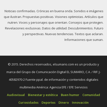
Noticias confirmadas. Crónicas en buena onda. Sonidos e imágenes
que ilustran. Propuestas positivas. Visiones optimistas. Artículos que
nutren. Voces y personajes que orientan. Consejos que protegen.
Revelaciones exclusivas. Datos de utilidad. Descubrimientos. Futuro
y perspectivas. Nuevas tendencias. Textos que aclaran.
Informaciones que suman.
© 2015. Derechos reservados, elsumario.com es un producto y
marca del Grupo de Comunicación Digital EL SUMARIO, C.A. / RIF: J-
40582970-2 Fuente ppal. de información y contenidos digitales
multimedia América: Agencia EFE / EFE Servicios
Audiovisual
Bienestar y estética
Buen humor
Comunidad
Curiosidades
Deportes
Dinero
Innovación