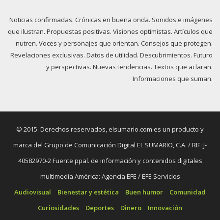
Noticias confirmadas. Crónicas en buena onda. Sonidos e imágenes
que ilustran. Propuestas positivas. Visiones optimistas. Artículos que
nutren. Voces y personajes que orientan. Consejos que protegen.
Revelaciones exclusivas. Datos de utilidad. Descubrimientos. Futuro
y perspectivas. Nuevas tendencias. Textos que aclaran.
Informaciones que suman.
© 2015. Derechos reservados, elsumario.com es un producto y
marca del Grupo de Comunicación Digital EL SUMARIO, C.A. / RIF: J-
40582970-2 Fuente ppal. de información y contenidos digitales
multimedia América: Agencia EFE / EFE Servicios
Audiovisual
Bienestar y estética
Buen humor
Comunidad
Curiosidades
Deportes
Dinero
Innovación