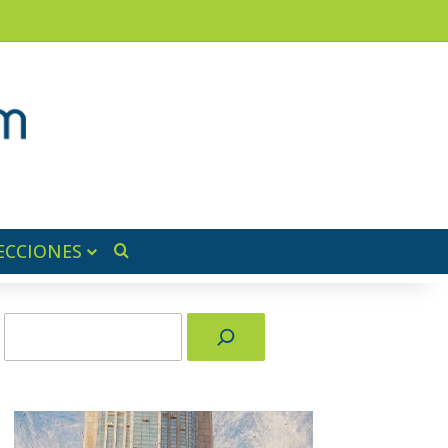
am
a lateral
ECCIONES
Buscar por
Buscar