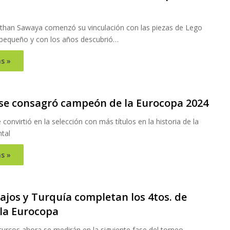
Nathan Sawaya comenzó su vinculación con las piezas de Lego
pequeño y con los años descubrió…
s »
se consagró campeón de la Eurocopa 2024
 convirtió en la selección con más títulos en la historia de la
ntal
s »
ajos y Turquía completan los 4tos. de
 la Eurocopa
turcos ahora se medirán en la siguiente fase del torneo