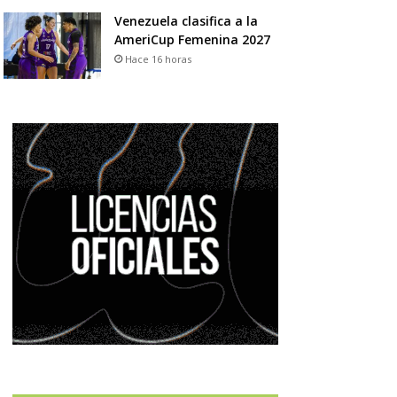
Venezuela clasifica a la
AmeriCup Femenina 2027
Hace 16 horas