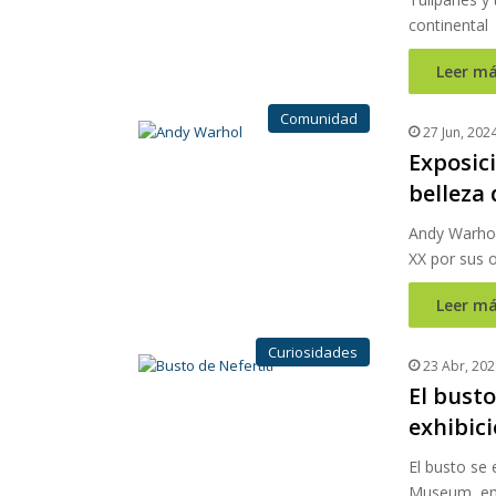
continental
Leer má
Comunidad
27 Jun, 202
Exposici
belleza
Andy Warhol 
XX por sus o
Leer má
Curiosidades
23 Abr, 202
El busto
exhibici
El busto se 
Museum, en