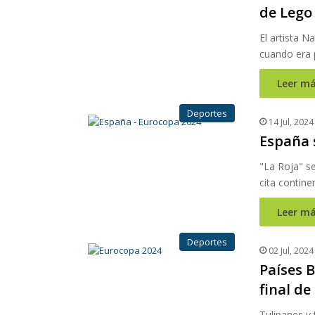
de Lego
El artista 
cuando era 
Leer má
Deportes
14 Jul, 2024
España 
"La Roja" se
cita contine
Leer má
Deportes
02 Jul, 2024
Países B
final de
Tulipanes y 