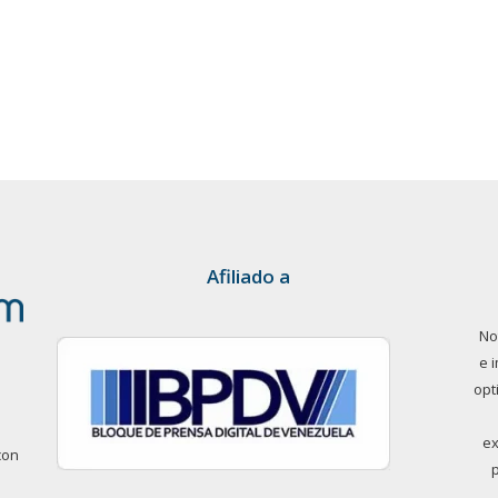
Afiliado a
No
e 
opt
ex
con