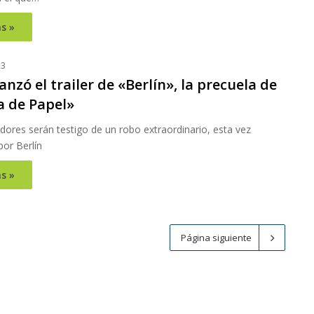
s »
23
lanzó el trailer de «Berlín», la precuela de
a de Papel»
ores serán testigo de un robo extraordinario, esta vez
or Berlín
s »
Página siguiente