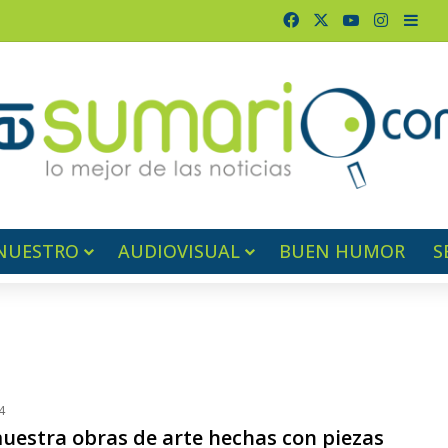
Facebook
X
YouTube
Instagr
Barr
NUESTRO
AUDIOVISUAL
BUEN HUMOR
S
4
muestra obras de arte hechas con piezas