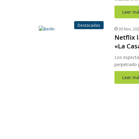
Leer má
Destacadas
30 Nov, 20
Netflix 
«La Cas
Los espectad
perpetrado p
Leer má