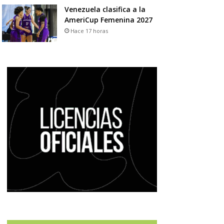
Venezuela clasifica a la
AmeriCup Femenina 2027
Hace 17 horas