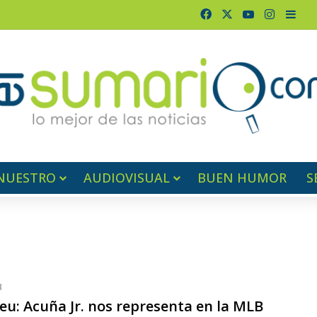
Facebook
X
YouTube
Instagr
Barr
NUESTRO
AUDIOVISUAL
BUEN HUMOR
S
3
eu: Acuña Jr. nos representa en la MLB