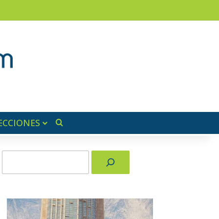
am
a lateral
ECCIONES
Buscar por
Buscar