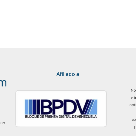
Afiliado a
No
e 
opt
ex
con