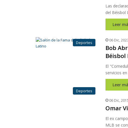
Las declara
del Béisbol 
Leer má
06 Dic, 202
Deportes
Bob Abre
Béisbol 
El "Comedul
servicios en
Leer má
Deportes
06 Dic, 201
Omar Vi
El ex campo
MLB se convi