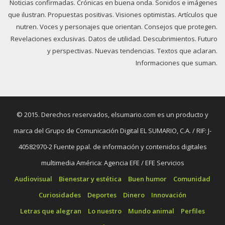
Noticias confirmadas. Crónicas en buena onda. Sonidos e imágenes
que ilustran. Propuestas positivas. Visiones optimistas. Artículos que
nutren. Voces y personajes que orientan. Consejos que protegen.
Revelaciones exclusivas. Datos de utilidad. Descubrimientos. Futuro
y perspectivas. Nuevas tendencias. Textos que aclaran.
Informaciones que suman.
© 2015. Derechos reservados, elsumario.com es un producto y
marca del Grupo de Comunicación Digital EL SUMARIO, C.A. / RIF: J-
40582970-2 Fuente ppal. de información y contenidos digitales
multimedia América: Agencia EFE / EFE Servicios
Audiovisual
Bienestar y estética
Buen humor
Comunidad
Curiosidades
Deportes
Dinero
Innovación
Letras que alegran
Lo nuestro
Mundo animal
Perfiles