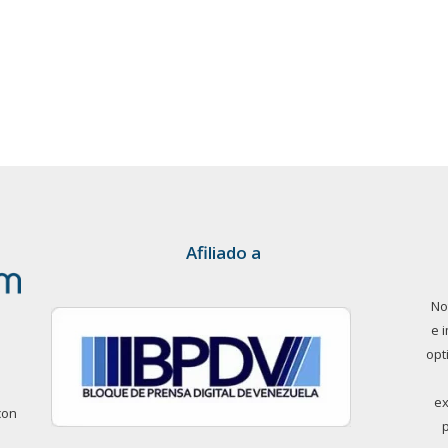
Afiliado a
No
e 
opt
ex
con