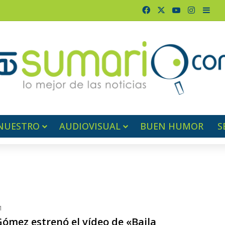
Facebook
X
YouTube
Instagr
Barr
NUESTRO
AUDIOVISUAL
BUEN HUMOR
S
1
Gómez estrenó el vídeo de «Baila