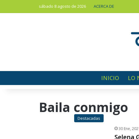
sábado 8 agosto de 2026
ACERCA DE
INICIO
LO 
Baila conmigo
Destacadas
30 Ene, 202
Selena 