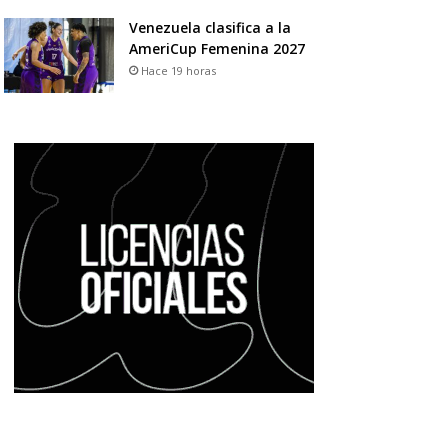
Venezuela clasifica a la
AmeriCup Femenina 2027
Hace 19 horas