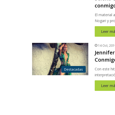
conmigo
El material 
Nogari y pr
Leer má
14 Oct, 201
Jennifer
Conmigo
Con este hit
Destacadas
interpretaci
Leer má