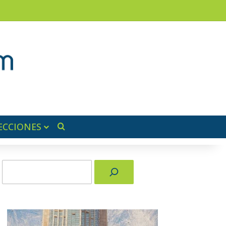
am
a lateral
ECCIONES
Buscar por
Buscar