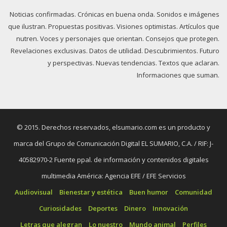
Noticias confirmadas. Crónicas en buena onda. Sonidos e imágenes
que ilustran. Propuestas positivas. Visiones optimistas. Artículos que
nutren. Voces y personajes que orientan. Consejos que protegen.
Revelaciones exclusivas. Datos de utilidad. Descubrimientos. Futuro
y perspectivas. Nuevas tendencias. Textos que aclaran.
Informaciones que suman.
© 2015. Derechos reservados, elsumario.com es un producto y
marca del Grupo de Comunicación Digital EL SUMARIO, C.A. / RIF: J-
40582970-2 Fuente ppal. de información y contenidos digitales
multimedia América: Agencia EFE / EFE Servicios
Audiovisual
Bienestar y estética
Buen humor
Comunidad
Curiosidades
Deportes
Dinero
Innovación
Letras que alegran
Lo nuestro
Mundo animal
Perfiles