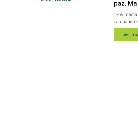
paz, Ma
“Hoy marca 
compañeros
Leer má