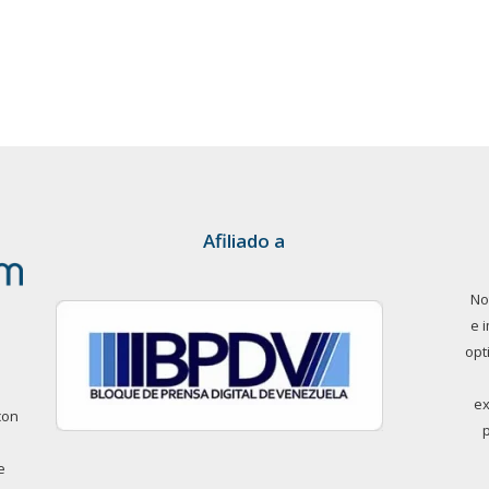
Afiliado a
No
e 
opt
ex
con
e