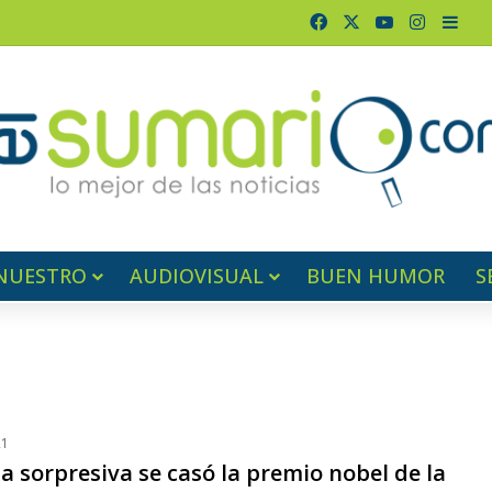
Facebook
X
YouTube
Instagr
Barr
NUESTRO
AUDIOVISUAL
BUEN HUMOR
S
21
 sorpresiva se casó la premio nobel de la