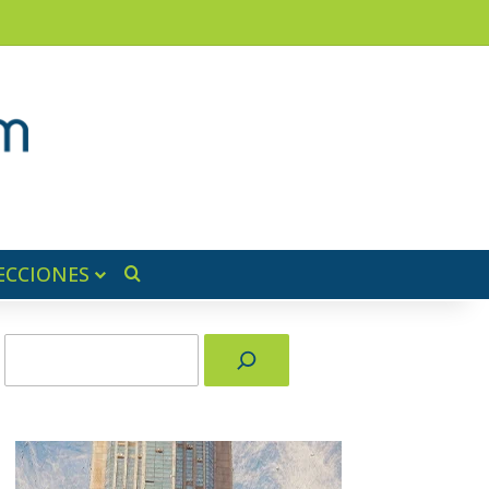
am
a lateral
ECCIONES
Buscar por
Buscar