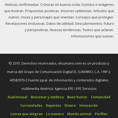
Noticias confirmadas. Crónicas en buena onda. Sonidos e imágenes
que ilustran. Propuestas positivas. Visiones optimistas. Artículos que
nutren. Voces y personajes que orientan. Consejos que protegen.
Revelaciones exclusivas. Datos de utilidad. Descubrimientos. Futuro
y perspectivas. Nuevas tendencias. Textos que aclaran.
Informaciones que suman.
© 2015. Derechos reservados, elsumario.com es un producto y
marca del Grupo de Comunicación Digital EL SUMARIO, C.A. / RIF: J-
40582970-2 Fuente ppal. de información y contenidos digitales
multimedia América: Agencia EFE / EFE Servicios
Audiovisual
Bienestar y estética
Buen humor
Comunidad
Curiosidades
Deportes
Dinero
Innovación
Letras que alegran
Lo nuestro
Mundo animal
Perfiles