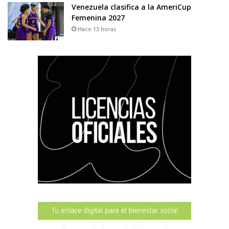
Venezuela clasifica a la AmeriCup
Femenina 2027
Hace 13 horas