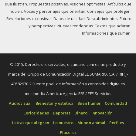
que ilustran. Propuestas positivas. Visiones optimistas. Artículos que
nutren. Voces y personajes que orientan. Consejos que protegen.
Revelaciones exclusivas. Datos de utilidad. Descubrimientos. Futuro
y perspectivas. Nuevas tendencias. Textos que aclaran.
Informaciones que suman.
© 2015. Derechos reservados, elsumario.com es un producto y
marca del Grupo de Comunicación Digital EL SUMARIO, C.A. / RIF: J-
40582970-2 Fuente ppal. de información y contenidos digitales
multimedia América: Agencia EFE / EFE Servicios
Audiovisual
Bienestar y estética
Buen humor
Comunidad
Curiosidades
Deportes
Dinero
Innovación
Letras que alegran
Lo nuestro
Mundo animal
Perfiles
Placeres