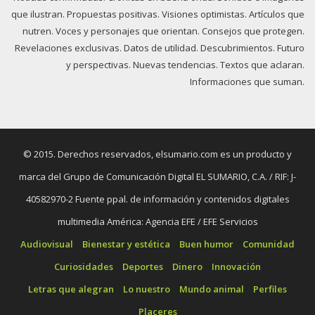
que ilustran. Propuestas positivas. Visiones optimistas. Artículos que
nutren. Voces y personajes que orientan. Consejos que protegen.
Revelaciones exclusivas. Datos de utilidad. Descubrimientos. Futuro
y perspectivas. Nuevas tendencias. Textos que aclaran.
Informaciones que suman.
© 2015. Derechos reservados, elsumario.com es un producto y
marca del Grupo de Comunicación Digital EL SUMARIO, C.A. / RIF: J-
40582970-2 Fuente ppal. de información y contenidos digitales
multimedia América: Agencia EFE / EFE Servicios
Audiovisual
Bienestar y estética
Buen humor
Comunidad
Curiosidades
Deportes
Dinero
Innovación
Letras que alegran
Lo nuestro
Mundo animal
Perfiles
Placeres