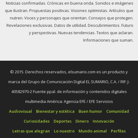
Noticias confirmadas. Crónicas en buena onda. Sonidos e imágenes
que ilustran. Propuestas positivas. Visiones optimistas. Artículos que
nutren. Voces y personajes que orientan. Consejos que protegen.
Revelaciones exclusivas. Datos de utilidad. Descubrimientos. Futuro
y perspectivas. Nuevas tendencias. Textos que aclaran.
Informaciones que suman.
© 2015. Derechos reservados, elsumario.com es un producto y
marca del Grupo de Comunicación Digital EL SUMARIO, C.A. / RIF: J-
40582970-2 Fuente ppal. de información y contenidos digitales
multimedia América: Agencia EFE / EFE Servicios
Audiovisual
Bienestar y estética
Buen humor
Comunidad
Curiosidades
Deportes
Dinero
Innovación
Letras que alegran
Lo nuestro
Mundo animal
Perfiles