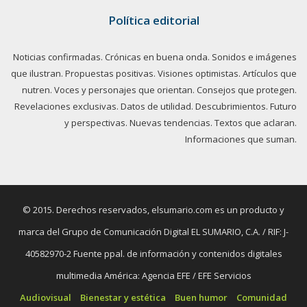
Política editorial
Noticias confirmadas. Crónicas en buena onda. Sonidos e imágenes
que ilustran. Propuestas positivas. Visiones optimistas. Artículos que
nutren. Voces y personajes que orientan. Consejos que protegen.
Revelaciones exclusivas. Datos de utilidad. Descubrimientos. Futuro
y perspectivas. Nuevas tendencias. Textos que aclaran.
Informaciones que suman.
© 2015. Derechos reservados, elsumario.com es un producto y
marca del Grupo de Comunicación Digital EL SUMARIO, C.A. / RIF: J-
40582970-2 Fuente ppal. de información y contenidos digitales
multimedia América: Agencia EFE / EFE Servicios
Audiovisual
Bienestar y estética
Buen humor
Comunidad