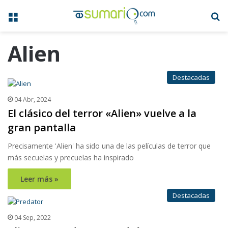
Menú
B
Alien
Destacadas
04 Abr, 2024
El clásico del terror «Alien» vuelve a la
gran pantalla
Precisamente 'Alien' ha sido una de las películas de terror que
más secuelas y precuelas ha inspirado
Leer más »
Destacadas
04 Sep, 2022