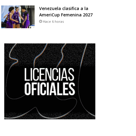
Venezuela clasifica a la
AmeriCup Femenina 2027
Hace 6 horas