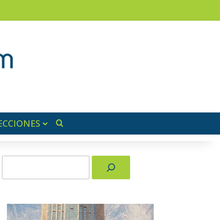
am
a lateral
ECCIONES
Buscar por
Buscar