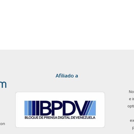
Afiliado a
No
e 
opt
ex
con