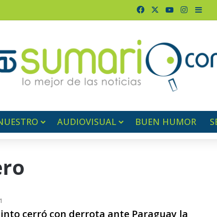
Facebook
X
YouTube
Instagr
Barr
NUESTRO
AUDIOVISUAL
BUEN HUMOR
S
ero
1
into cerró con derrota ante Paraguay la