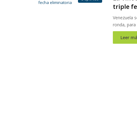
triple f
Venezuela so
ronda, para 
Leer má