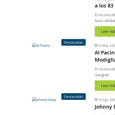
a los 83
El reconocid
Noor Alfalla
Leer má
Destacadas
15 May, 20
Al Paci
Modigli
El reconocid
Gangnat
Leer má
Destacadas
16 Ago, 20
Johnny D