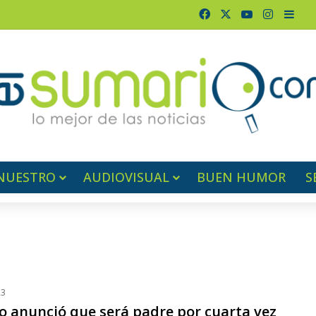
Facebook
X
YouTube
Instagr
Barr
NUESTRO
AUDIOVISUAL
BUEN HUMOR
S
23
no anunció que será padre por cuarta vez