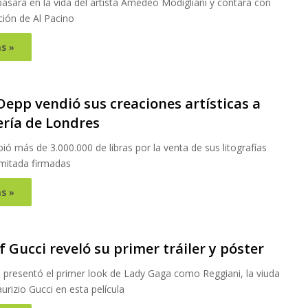
basará en la vida del artista Amedeo Modigliani y contará con
ción de Al Pacino
s »
Depp vendió sus creaciones artísticas a
ería de Londres
ibió más de 3.000.000 de libras por la venta de sus litografías
imitada firmadas
s »
 Gucci reveló su primer tráiler y póster
 presentó el primer look de Lady Gaga como Reggiani, la viuda
rizio Gucci en esta película