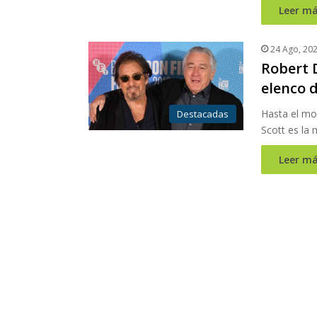
Leer má
24 Ago, 20
Robert D
elenco d
Hasta el mom
Destacadas
Scott es la
Leer má