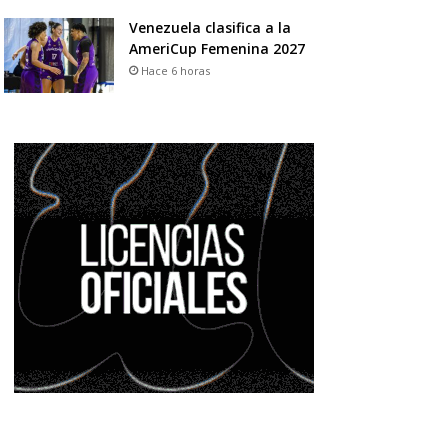
Venezuela clasifica a la
AmeriCup Femenina 2027
Hace 6 horas