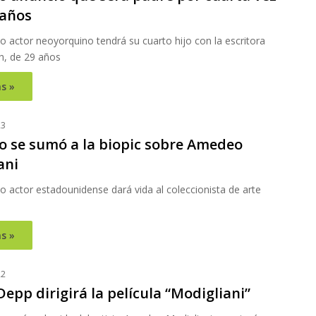
 años
o actor neoyorquino tendrá su cuarto hijo con la escritora
h, de 29 años
s »
23
no se sumó a la biopic sobre Amedeo
ani
o actor estadounidense dará vida al coleccionista de arte
s »
22
epp dirigirá la película “Modigliani”