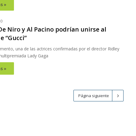
s »
20
e Niro y Al Pacino podrían unirse al
e “Gucci”
ento, una de las actrices confirmadas por el director Ridley
 multipremiada Lady Gaga
s »
Página siguiente