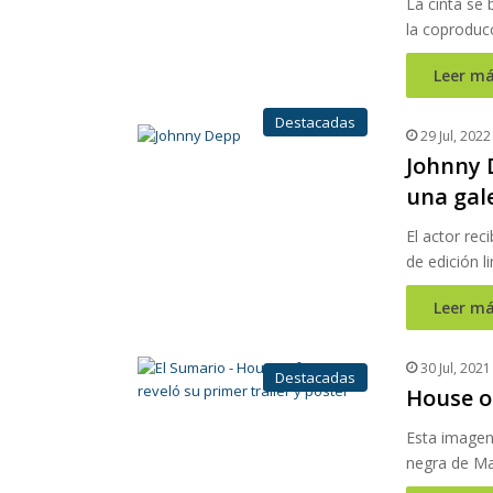
La cinta se 
la coproduc
Leer má
Destacadas
29 Jul, 2022
Johnny 
una gal
El actor rec
de edición l
Leer má
30 Jul, 2021
Destacadas
House of
Esta imagen
negra de Mau