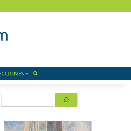
am
a lateral
ECCIONES
Buscar por
Buscar