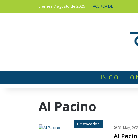
viernes 7 agosto de 2026
ACERCA DE
INICIO
LO 
Al Pacino
Destacadas
31 May, 20
Al Paci